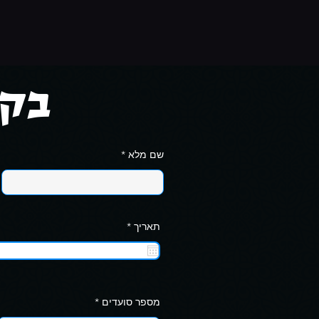
בקש
שם מלא
r
תאריך
*
e
q
u
i
r
e
d
מספר סועדים