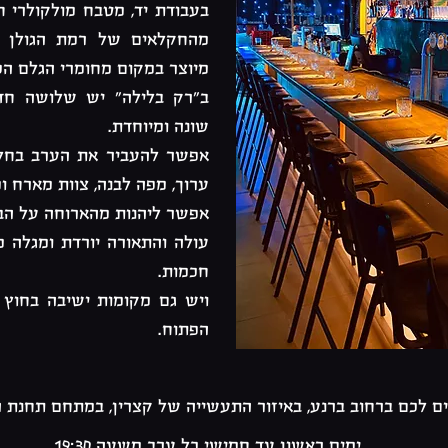
בעבודת יד, מטבח מולקולרי ח
מהחקלאים של רמת הגולן וק
מיוצר במקום מחומרי הגלם הכ
ב"רק בלילה" יש שלושה חדר
שונה ומיוחדת.
אפשר להעביר את הערב בחלל
ערוך, מפה לבנה, צוות מארח ומ
אפשר ליהנות מהארוחה על הבר
עולה והתאורה יורדת ומגלה מ
חכמות.
ויש גם מקומות ישיבה בחוץ 
הפתוח.
ם לכם ברחוב ברנע, באיזור התעשייה של קצרין,
במתחם תחנת ה
ימים ראשון עד חמישי כל ערב משעה 19:30.